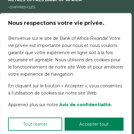
CHIFFRES-CLÉS
COMMUNIQUÉS FINANCIERS
ACTIONNARIAT
Nous respectons votre vie privée.
Bienvenue sur le site de Bank of Africa-Rwanda! Votre
AUTRES SITES BANK OF AFRICA
vie privée est importante pour nous et nous voulons
AUTRES SITES GROUPE ET SITES PAYS
garantir que votre expérience en ligne soit à la fois
sécurisée et agréable. Nous utilisons des cookies pour
le fonctionnement de notre site Web et pour améliorer
MENTIONS LÉGALES
SÉCURITÉ
CHARTE COOKIES
votre expérience de navigation.
DONNÉES PERSONNELLES
En cliquant sur le bouton « Accepter », vous consentez
à l'utilisation de cookies sur notre site Web.
Apprenez plus sur notre
Avis de confidentialité.
© 2026 GROUPE BANK OF AFRICA
- TOUS DROITS RÉSERVÉS.
Tout rejeter
Accepter tout