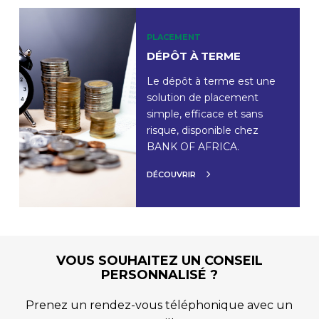
PLACEMENT
DÉPÔT À TERME
Le dépôt à terme est une
solution de placement
simple, efficace et sans
risque, disponible chez
BANK OF AFRICA.
DÉCOUVRIR
VOUS SOUHAITEZ UN CONSEIL
PERSONNALISÉ ?
Prenez un rendez-vous téléphonique avec un