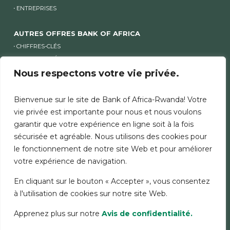
ENTREPRISES
AUTRES OFFRES BANK OF AFRICA
CHIFFRES-CLÉS
COMMUNIQUÉS FINANCIERS
ACTIONNARIAT
Nous respectons votre vie privée.
Bienvenue sur le site de Bank of Africa-Rwanda! Votre
AUTRES SITES BANK OF AFRICA
vie privée est importante pour nous et nous voulons
AUTRES SITES GROUPE ET SITES PAYS
garantir que votre expérience en ligne soit à la fois
sécurisée et agréable. Nous utilisons des cookies pour
le fonctionnement de notre site Web et pour améliorer
MENTIONS LÉGALES
SÉCURITÉ
CHARTE COOKIES
votre expérience de navigation.
DONNÉES PERSONNELLES
En cliquant sur le bouton « Accepter », vous consentez
à l'utilisation de cookies sur notre site Web.
Apprenez plus sur notre
Avis de confidentialité.