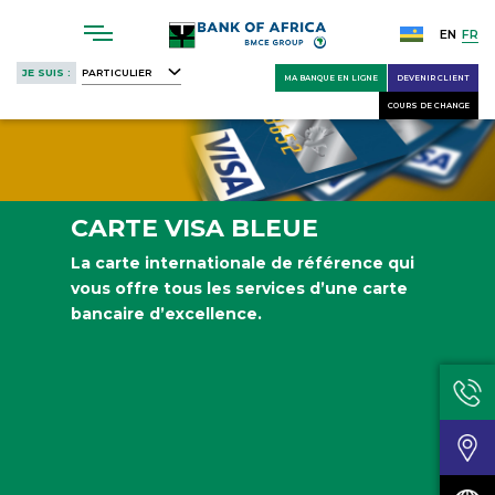
Skip
to
EN
FR
main
JE SUIS :
PARTICULIER
MA BANQUE EN LIGNE
DEVENIR CLIENT
content
COURS DE CHANGE
CARTE VISA BLEUE
La carte internationale de référence qui
vous offre tous les services d’une carte
bancaire d’excellence.