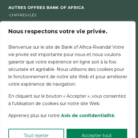
AUTRES OFFRES BANK OF AFRICA
CHIFFRES-CLÉS
COMMUNIQUÉS FINANCIERS
ACTIONNARIAT
Nous respectons votre vie privée.
Bienvenue sur le site de Bank of Africa-Rwanda! Votre
AUTRES SITES BANK OF AFRICA
vie privée est importante pour nous et nous voulons
AUTRES SITES GROUPE ET SITES PAYS
garantir que votre expérience en ligne soit à la fois
sécurisée et agréable. Nous utilisons des cookies pour
le fonctionnement de notre site Web et pour améliorer
MENTIONS LÉGALES
SÉCURITÉ
CHARTE COOKIES
votre expérience de navigation.
DONNÉES PERSONNELLES
En cliquant sur le bouton « Accepter », vous consentez
à l'utilisation de cookies sur notre site Web.
Apprenez plus sur notre
Avis de confidentialité.
© 2026 GROUPE BANK OF AFRICA
- TOUS DROITS RÉSERVÉS.
Tout rejeter
Accepter tout