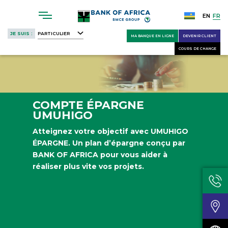
Skip
to
EN
FR
main
JE SUIS :
PARTICULIER
MA BANQUE EN LIGNE
DEVENIR CLIENT
content
COURS DE CHANGE
COMPTE ÉPARGNE
UMUHIGO
Atteignez votre objectif avec UMUHIGO
ÉPARGNE. Un plan d’épargne conçu par
BANK OF AFRICA pour vous aider à
réaliser plus vite vos projets.