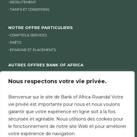
RECRUTEMENT
TARIFS ET CONDITIONS
NOTRE OFFRE PARTICULIERS
COMPTES & SERVICES
PRÊTS
EPARGNE ET PLACEMENTS
AUTRES OFFRES BANK OF AFRICA
ENTREPRISES
PME
Nous respectons votre vie privée.
Bienvenue sur le site de Bank of Africa-Rwanda! Votre
AUTRES SITES BANK OF AFRICA
vie privée est importante pour nous et nous voulons
AUTRES SITES GROUPE ET SITES PAYS
garantir que votre expérience en ligne soit à la fois
sécurisée et agréable. Nous utilisons des cookies pour
le fonctionnement de notre site Web et pour améliorer
MENTIONS LÉGALES
SÉCURITÉ
CHARTE COOKIES
votre expérience de navigation.
DONNÉES PERSONNELLES