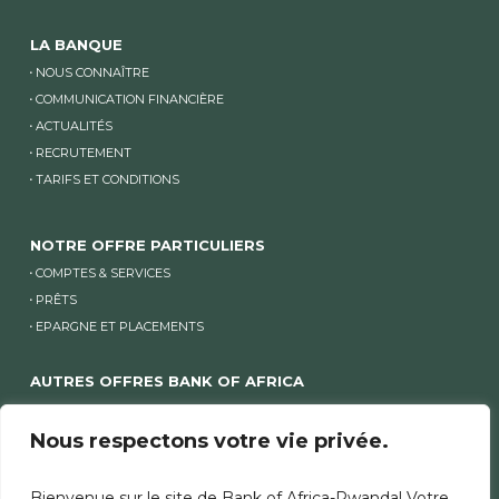
LA BANQUE
NOUS CONNAÎTRE
COMMUNICATION FINANCIÈRE
ACTUALITÉS
RECRUTEMENT
TARIFS ET CONDITIONS
NOTRE OFFRE PARTICULIERS
COMPTES & SERVICES
PRÊTS
EPARGNE ET PLACEMENTS
AUTRES OFFRES BANK OF AFRICA
ENTREPRISES
PME
Nous respectons votre vie privée.
Bienvenue sur le site de Bank of Africa-Rwanda! Votre